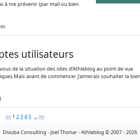
s à me prévenir (par mail ou bien
tem
ptes utilisateurs
 vous de la situation des sites d’Athleblog au point de vue
niques.Mais avant de commencer j’aimerais souhaiter la bi
l
<<
1
2
3
4
5
...
>>
Divuba Consulting - Joel Thonar - Athleblog © 2007 - 2026