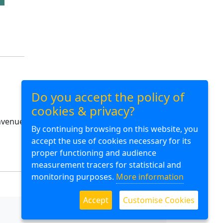
Do you accept the policy of
cookies & privacy?
envenue
By continuing browsing on this website, you
accept the use of cookies necessary for its
proper functioning and audience
measurement tracers for statistical and
monitoring purposes.
More information
Accept
Customise Cookies