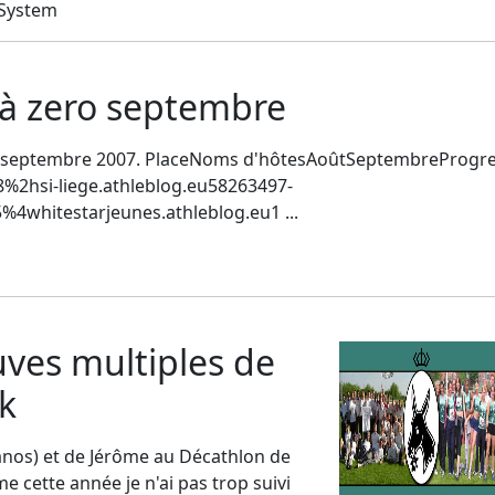
 System
 à zero septembre
s de septembre 2007. PlaceNoms d'hôtesAoûtSeptembreProgr
%2hsi-liege.athleblog.eu58263497-
4whitestarjeunes.athleblog.eu1 ...
ves multiples de
k
Janos) et de Jérôme au Décathlon de
e cette année je n'ai pas trop suivi