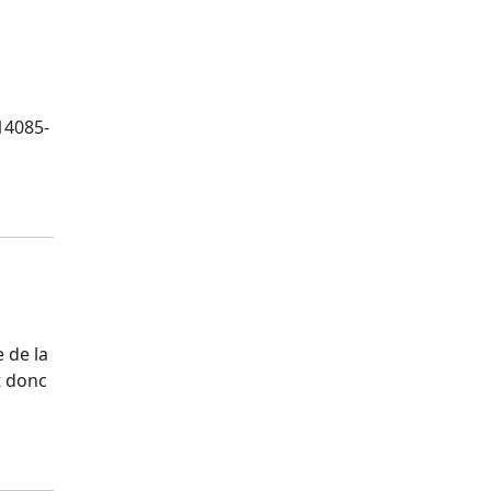
14085-
 de la
t donc