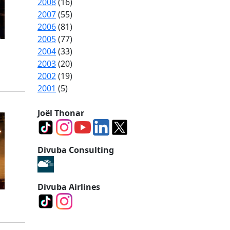
2008
(16)
2007
(55)
2006
(81)
2005
(77)
2004
(33)
2003
(20)
2002
(19)
2001
(5)
Joël Thonar
Divuba Consulting
Divuba Airlines