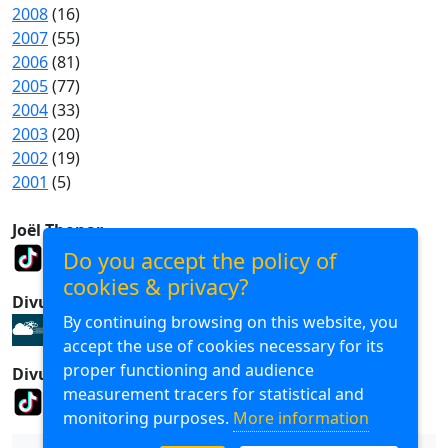
2008
(16)
2007
(55)
2006
(81)
2005
(77)
2004
(33)
2003
(20)
2002
(19)
2001
(5)
Joël Thonar
Do you accept the policy of
cookies & privacy?
Divuba Consulting
By continuing browsing on this website, you
accept the use of cookies necessary for its
proper functioning and audience
Divuba Airlines
measurement tracers for statistical and
monitoring purposes.
More information